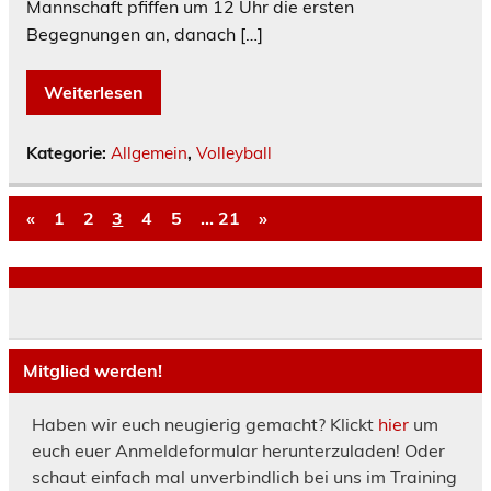
Mannschaft pfiffen um 12 Uhr die ersten
Begegnungen an, danach […]
Weiterlesen
Kategorie:
Allgemein
,
Volleyball
«
1
2
3
4
5
…
21
»
Mitglied werden!
Haben wir euch neugierig gemacht? Klickt
hier
um
euch euer Anmeldeformular herunterzuladen! Oder
schaut einfach mal unverbindlich bei uns im Training