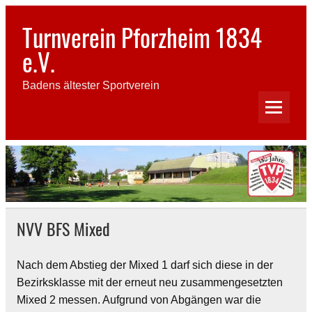
Skip
to
Turnverein Pforzheim 1834
content
e.V.
Badens ältester Sportverein
NVV BFS Mixed
Nach dem Abstieg der Mixed 1 darf sich diese in der
Bezirksklasse mit der erneut neu zusammengesetzten
Mixed 2 messen. Aufgrund von Abgängen war die