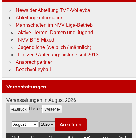
News der Abteilung TVP-Volleyball
Abteilungsinformation
Mannschaften im NVV Liga-Betrieb
aktive Herren, Damen und Jugend
NVV BFS Mixed
Jugendliche (weiblich / männlich)
Freizeit / Abteilungshistorie seit 2013
Ansprechpartner
Beachvolleyball
Veranstaltungen
Veranstaltungen in August 2026
Heute
Zurück
Weiter
M
J
o
a
MONTAG
DIENSTAG
MITTWOCH
DONNERSTAG
FREITAG
SAMSTAG
SON
MO
DI
MI
DO
FR
SA
SO