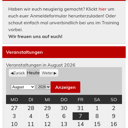
Haben wir euch neugierig gemacht? Klickt
hier
um
euch euer Anmeldeformular herunterzuladen! Oder
schaut einfach mal unverbindlich bei uns im Training
vorbei.
Wir freuen uns auf euch!
Veranstaltungen
Veranstaltungen in August 2026
Heute
Zurück
Weiter
M
J
o
a
MONTAG
DIENSTAG
MITTWOCH
DONNERSTAG
FREITAG
SAMSTAG
SON
MO
DI
MI
DO
FR
SA
SO
n
h
27.
28.
29.
30.
31.
1.
2.
27
28
29
30
31
1
2
a
r
Juli
Juli
Juli
Juli
Juli
August
Augu
3.
4.
5.
6.
7.
8.
9.
3
4
5
6
7
8
9
t
2026
2026
2026
2026
2026
2026
202
August
August
August
August
August
August
Augu
10.
11.
12.
13.
14.
15.
16.
10
11
12
13
14
15
16
2026
2026
2026
2026
2026
2026
202