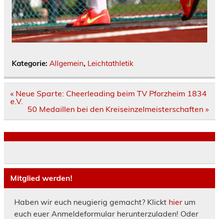
Kategorie:
Allgemein
,
Leichtathletik
Beitragsnavigation
« Neue Sparte: Cheerleading beim TV Pforzheim 1834
e.V.
50 Medaillen bei den Kreiseinzelmeisterschaften »
Mitglied werden!
Haben wir euch neugierig gemacht? Klickt
hier
um
euch euer Anmeldeformular herunterzuladen! Oder