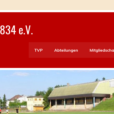
834 e.V.
TVP
Abteilungen
Mitgliedscha