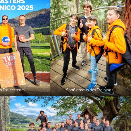
s Trainerteam
Spaß abseits des Trainings…