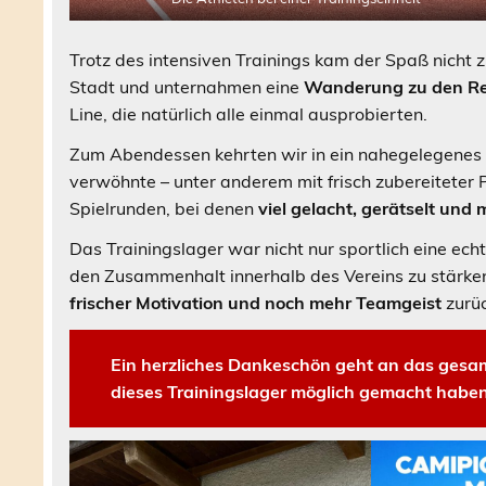
Trotz des intensiven Trainings kam der Spaß nicht 
Stadt und unternahmen eine
Wanderung zu den Re
Line, die natürlich alle einmal ausprobierten.
Zum Abendessen kehrten wir in ein nahegelegenes R
verwöhnte – unter anderem mit frisch zubereiteter 
Spielrunden, bei denen
viel gelacht, gerätselt und 
Das Trainingslager war nicht nur sportlich eine ec
den Zusammenhalt innerhalb des Vereins zu stärke
frischer Motivation und noch mehr Teamgeist
zurüc
Ein herzliches Dankeschön geht an das gesam
dieses Trainingslager möglich gemacht haben