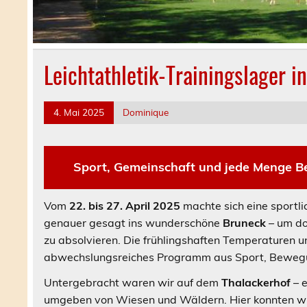
Leichtathletik-Trainingslager i
4. Mai 2025
Dominique
Sport, Gemeinschaft und jede Menge Be
Vom
22. bis 27. April 2025
machte sich eine sportl
genauer gesagt ins wunderschöne
Bruneck
– um do
zu absolvieren. Die frühlingshaften Temperaturen un
abwechslungsreiches Programm aus Sport, Bewegu
Untergebracht waren wir auf dem
Thalackerhof
– e
umgeben von Wiesen und Wäldern. Hier konnten wir 