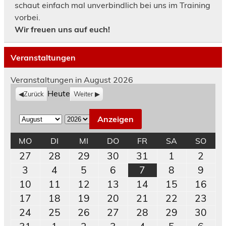
schaut einfach mal unverbindlich bei uns im Training
vorbei.
Wir freuen uns auf euch!
Veranstaltungen
Veranstaltungen in August 2026
Heute
Zurück
Weiter
M
J
o
a
MONTAG
DIENSTAG
MITTWOCH
DONNERSTAG
FREITAG
SAMSTAG
SON
MO
DI
MI
DO
FR
SA
SO
n
h
27.
28.
29.
30.
31.
1.
2.
27
28
29
30
31
1
2
a
r
Juli
Juli
Juli
Juli
Juli
August
Augu
3.
4.
5.
6.
7.
8.
9.
3
4
5
6
7
8
9
t
2026
2026
2026
2026
2026
2026
202
August
August
August
August
August
August
Augu
10.
11.
12.
13.
14.
15.
16.
10
11
12
13
14
15
16
2026
2026
2026
2026
2026
2026
202
August
August
August
August
August
August
Aug
17.
18.
19.
20.
21.
22.
23.
17
18
19
20
21
22
23
2026
2026
2026
2026
2026
2026
202
August
August
August
August
August
August
Aug
24.
25.
26.
27.
28.
29.
30.
24
25
26
27
28
29
30
2026
2026
2026
2026
2026
2026
202
August
August
August
August
August
August
Aug