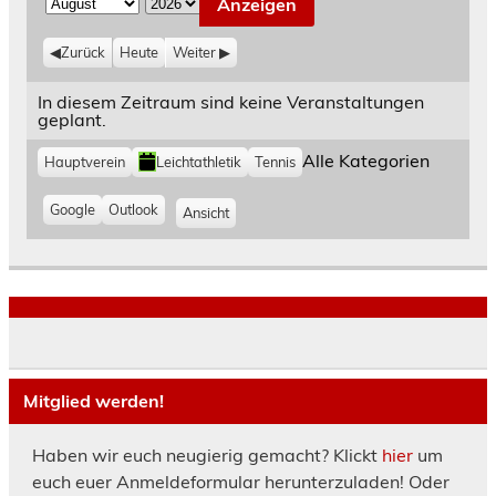
M
J
o
a
Zurück
Heute
Weiter
n
h
a
r
In diesem Zeitraum sind keine Veranstaltungen
geplant.
t
K
Alle Kategorien
Hauptverein
Leichtathletik
Tennis
a
t
e
E
Google
E
Outlook
Ansicht
a
g
i
i
u
o
n
n
s
r
t
t
d
i
r
r
e
r
n
a
a
u
g
g
c
e
e
k
n
n
e
i
i
Mitglied werden!
n
n
n
Haben wir euch neugierig gemacht? Klickt
hier
um
euch euer Anmeldeformular herunterzuladen! Oder