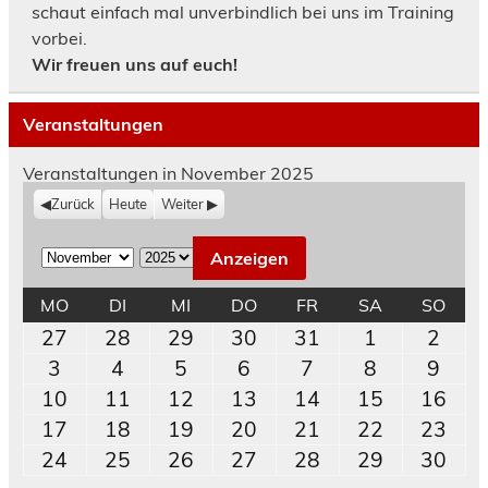
schaut einfach mal unverbindlich bei uns im Training
vorbei.
Wir freuen uns auf euch!
Veranstaltungen
Veranstaltungen in November 2025
Zurück
Heute
Weiter
M
J
o
a
MONTAG
DIENSTAG
MITTWOCH
DONNERSTAG
FREITAG
SAMSTAG
SON
MO
DI
MI
DO
FR
SA
SO
n
h
27.
28.
29.
30.
31.
1.
2.
27
28
29
30
31
1
2
a
r
Oktober
Oktober
Oktober
Oktober
Oktober
November
Nov
3.
4.
5.
6.
7.
8.
9.
3
4
5
6
7
8
9
t
2025
2025
2025
2025
2025
2025
202
November
November
November
November
November
November
Nov
10.
11.
12.
13.
14.
15.
16.
10
11
12
13
14
15
16
2025
2025
2025
2025
2025
2025
202
November
November
November
November
November
November
Nov
17.
18.
19.
20.
21.
22.
23.
17
18
19
20
21
22
23
2025
2025
2025
2025
2025
2025
202
November
November
November
November
November
November
Nov
24.
25.
26.
27.
28.
29.
30.
24
25
26
27
28
29
30
2025
2025
2025
2025
2025
2025
202
November
November
November
November
November
November
Nov