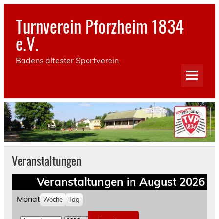
Skip
to
Turnverein Pforzheim 1834
content
e.V.
Badens ältester Sportverein
Veranstaltungen
Veranstaltungen in August 2026
Monat
Woche
Tag