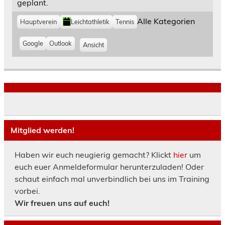
geplant.
K
Alle Kategorien
Hauptverein
Leichtathletik
Tennis
a
t
e
E
Google
E
Outlook
Ansicht
a
g
i
i
u
o
n
n
s
r
t
t
d
i
r
r
e
r
n
a
a
u
g
g
c
e
e
k
n
n
e
i
i
Mitglied werden!
n
n
n
Haben wir euch neugierig gemacht? Klickt
hier
um
euch euer Anmeldeformular herunterzuladen! Oder
schaut einfach mal unverbindlich bei uns im Training
vorbei.
Wir freuen uns auf euch!