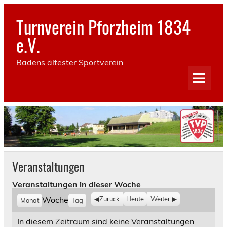
Skip
to
Turnverein Pforzheim 1834
content
e.V.
Badens ältester Sportverein
Veranstaltungen
Veranstaltungen in dieser Woche
Woche
Zurück
Heute
Weiter
Monat
Tag
In diesem Zeitraum sind keine Veranstaltungen