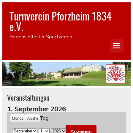
Skip
to
Turnverein Pforzheim 1834
content
e.V.
Badens ältester Sportverein
Veranstaltungen
1. September 2026
Tag
Monat
Woche