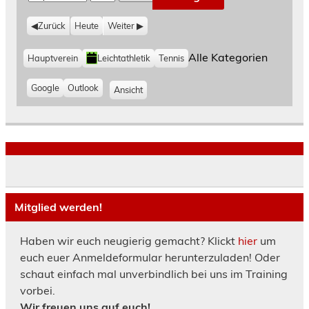
M
T
J
o
a
a
Zurück
Heute
Weiter
n
g
h
a
r
K
Alle Kategorien
Hauptverein
Leichtathletik
Tennis
a
t
t
e
E
Google
E
Outlook
Ansicht
a
g
i
i
u
o
n
n
s
r
t
t
d
i
r
r
e
r
n
a
a
u
g
g
c
e
e
k
n
n
e
i
i
Mitglied werden!
n
n
n
Haben wir euch neugierig gemacht? Klickt
hier
um
euch euer Anmeldeformular herunterzuladen! Oder
schaut einfach mal unverbindlich bei uns im Training
vorbei.
Wir freuen uns auf euch!