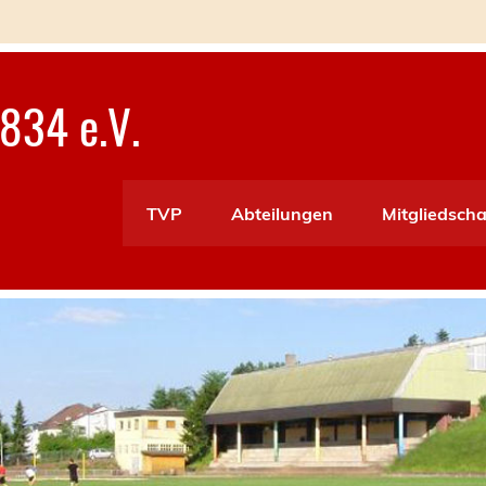
834 e.V.
TVP
Abteilungen
Mitgliedscha