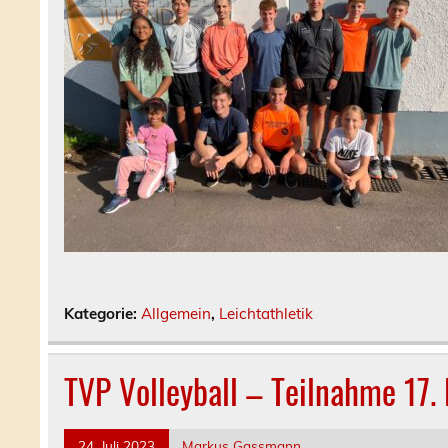
Kategorie:
Allgemein
,
Leichtathletik
TVP Volleyball – Teilnahme 17
24. Juli 2023
Markus Gassmann