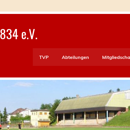
834 e.V.
TVP
Abteilungen
Mitgliedscha