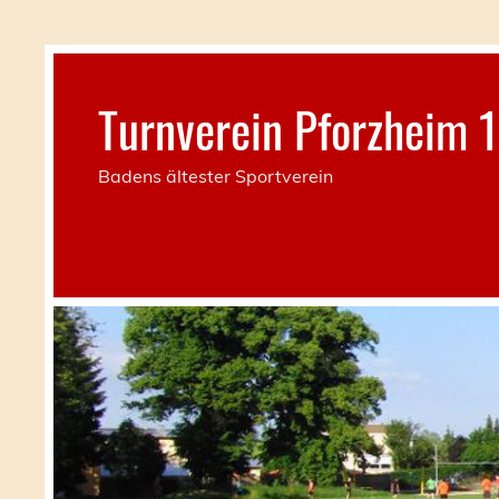
Skip
to
content
Turnverein Pforzheim 1
Badens ältester Sportverein