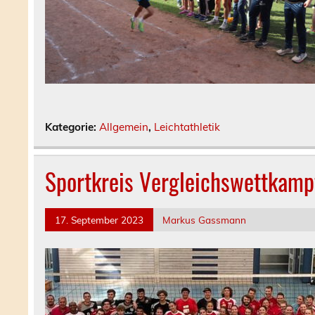
Kategorie:
Allgemein
,
Leichtathletik
Sportkreis Vergleichswettkamp
17. September 2023
Markus Gassmann