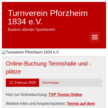
Skip
to
content
Turnverein Pforzheim
1834 e.V.
Badens ältester Sportverein
Online-Buchung Tennishalle und -
plätze
12. Februar 2026
Dominique
Hier zur Onlinebuchung:
TVP Tennis Online
Weitere Infos und Ansprechpartner:
Tennis auf dem