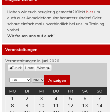
Haben wir euch neugierig gemacht? Klickt
hier
um
euch euer Anmeldeformular herunterzuladen! Oder
schaut einfach mal unverbindlich bei uns im Training
vorbei.
Wir freuen uns auf euch!
Veranstaltungen
Veranstaltungen in Juni 2026
Zurück
Heute
Weiter
M
J
o
a
MONTAG
DIENSTAG
MITTWOCH
DONNERSTAG
FREITAG
SAMSTAG
SON
MO
DI
MI
DO
FR
SA
SO
n
h
1.
2.
3.
4.
5.
6.
7.
1
2
3
4
5
6
7
a
r
Juni
Juni
Juni
Juni
Juni
Juni
Juni
8.
9.
10.
11.
12.
13.
14.
8
9
10
11
12
13
14
t
2026
2026
2026
2026
2026
2026
202
Juni
Juni
Juni
Juni
Juni
Juni
Juni