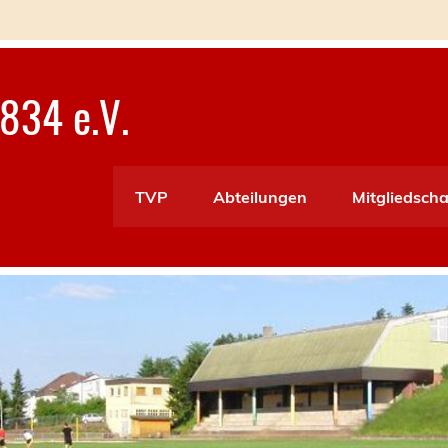
834 e.V.
TVP
Abteilungen
Mitgliedscha