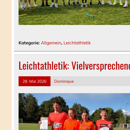
Kategorie:
Allgemein
,
Leichtathletik
Leichtathletik: Vielverspreche
28. Mai 2026
Dominique