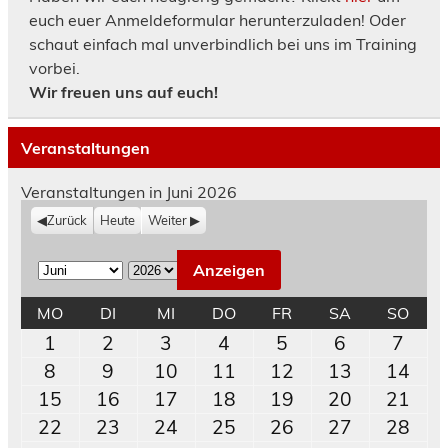
euch euer Anmeldeformular herunterzuladen! Oder
schaut einfach mal unverbindlich bei uns im Training
vorbei.
Wir freuen uns auf euch!
Veranstaltungen
Veranstaltungen in Juni 2026
Zurück
Heute
Weiter
M
J
o
a
MONTAG
DIENSTAG
MITTWOCH
DONNERSTAG
FREITAG
SAMSTAG
SON
MO
DI
MI
DO
FR
SA
SO
n
h
1.
2.
3.
4.
5.
6.
7.
1
2
3
4
5
6
7
a
r
Juni
Juni
Juni
Juni
Juni
Juni
Juni
8.
9.
10.
11.
12.
13.
14.
8
9
10
11
12
13
14
t
2026
2026
2026
2026
2026
2026
202
Juni
Juni
Juni
Juni
Juni
Juni
Juni
15.
16.
17.
18.
19.
20.
21.
15
16
17
18
19
20
21
2026
2026
2026
2026
2026
2026
202
Juni
Juni
Juni
Juni
Juni
Juni
Juni
22.
23.
24.
25.
26.
27.
28.
22
23
24
25
26
27
28
2026
2026
2026
2026
2026
2026
202
Juni
Juni
Juni
Juni
Juni
Juni
Juni