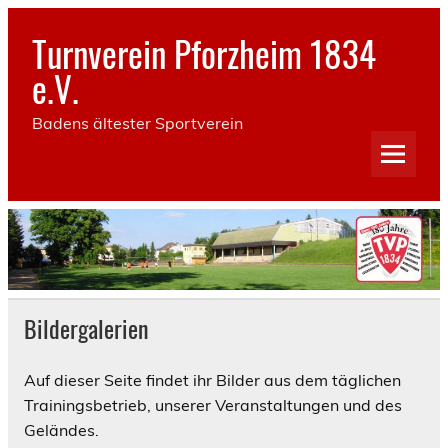
Skip
to
Turnverein Pforzheim 1834
content
e.V.
Badens ältester Sportverein
Bildergalerien
Auf dieser Seite findet ihr Bilder aus dem täglichen
Trainingsbetrieb, unserer Veranstaltungen und des
Geländes.