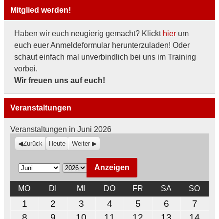
Mitglied werden!
Haben wir euch neugierig gemacht? Klickt
hier
um
euch euer Anmeldeformular herunterzuladen! Oder
schaut einfach mal unverbindlich bei uns im Training
vorbei.
Wir freuen uns auf euch!
Veranstaltungen
Veranstaltungen in Juni 2026
Zurück
Heute
Weiter
M
J
o
a
MONTAG
DIENSTAG
MITTWOCH
DONNERSTAG
FREITAG
SAMSTAG
SON
MO
DI
MI
DO
FR
SA
SO
n
h
1.
2.
3.
4.
5.
6.
7.
1
2
3
4
5
6
7
a
r
Juni
Juni
Juni
Juni
Juni
Juni
Juni
8.
9.
10.
11.
12.
13.
14.
8
9
10
11
12
13
14