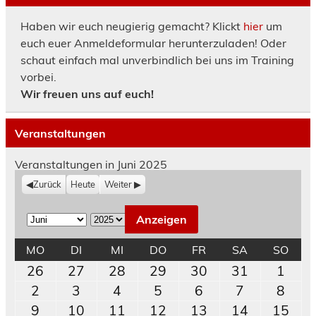
Haben wir euch neugierig gemacht? Klickt
hier
um
euch euer Anmeldeformular herunterzuladen! Oder
schaut einfach mal unverbindlich bei uns im Training
vorbei.
Wir freuen uns auf euch!
Veranstaltungen
Veranstaltungen in Juni 2025
Zurück
Heute
Weiter
M
J
o
a
MONTAG
DIENSTAG
MITTWOCH
DONNERSTAG
FREITAG
SAMSTAG
SON
MO
DI
MI
DO
FR
SA
SO
n
h
26.
27.
28.
29.
30.
31.
1.
26
27
28
29
30
31
1
a
r
Mai
Mai
Mai
Mai
Mai
Mai
Juni
2.
3.
4.
5.
6.
7.
8.
2
3
4
5
6
7
8
t
2025
2025
2025
2025
2025
2025
202
Juni
Juni
Juni
Juni
Juni
Juni
Juni
9.
10.
11.
12.
13.
14.
15.
9
10
11
12
13
14
15