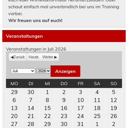
schaut einfach mal unverbindlich bei uns im Training
vorbei.
Wir freuen uns auf euch!
Veranstaltungen
Veranstaltungen in Juli 2026
Zurück
Heute
Weiter
M
J
o
a
MONTAG
DIENSTAG
MITTWOCH
DONNERSTAG
FREITAG
SAMSTAG
SON
MO
DI
MI
DO
FR
SA
SO
n
h
29.
30.
1.
2.
3.
4.
5.
29
30
1
2
3
4
5
a
r
Juni
Juni
Juli
Juli
Juli
Juli
Juli
6.
7.
8.
9.
10.
11.
12.
6
7
8
9
10
11
12
t
2026
2026
2026
2026
2026
2026
202
Juli
Juli
Juli
Juli
Juli
Juli
Juli
13.
14.
15.
16.
17.
18.
19.
13
14
15
16
17
18
19
2026
2026
2026
2026
2026
2026
202
Juli
Juli
Juli
Juli
Juli
Juli
Juli
20.
21.
22.
23.
24.
25.
26.
20
21
22
23
24
25
26
2026
2026
2026
2026
2026
2026
202
Juli
Juli
Juli
Juli
Juli
Juli
Juli
27.
28.
29.
30.
31.
1.
2.
27
28
29
30
31
1
2
2026
2026
2026
2026
2026
2026
202