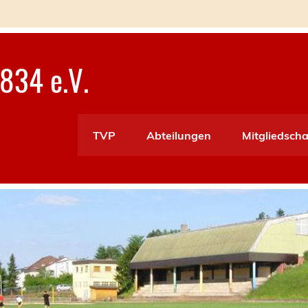
834 e.V.
TVP
Abteilungen
Mitgliedscha