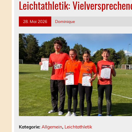
Leichtathletik: Vielverspreche
28. Mai 2026
Dominique
Kategorie:
Allgemein
,
Leichtathletik