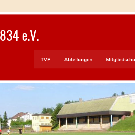
834 e.V.
TVP
Abteilungen
Mitgliedscha